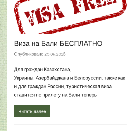
Виза на Бали БЕСПЛАТНО
Опубликовано
20.05.2016
а
в
Для граждан Казахстана,
т
о
Украины, Азербайджана и Белоруссии, также как
р
и для граждан России, туристическая виза
о
ставится по прилету на Бали теперь
м
Н
Читать далее
а
с
т