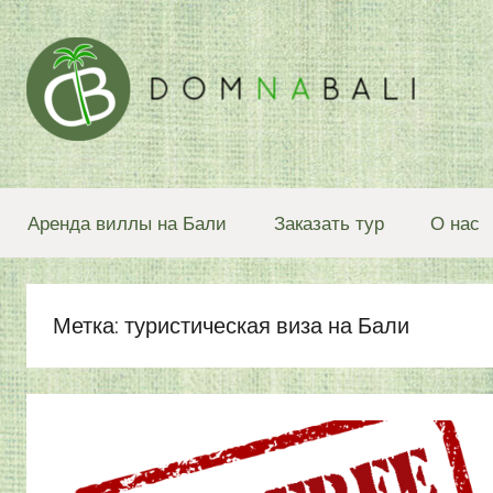
Перейти
к
содержимому
Блог
Аренда виллы на Бали
Заказать тур
О нас
о
Бали
Метка: туристическая виза на Бали