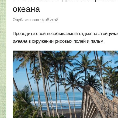
океана
Опубликовано
14.08.2018
а
в
Проведите свой незабываемый отдых на этой
уни
т
о
океана
в окружении рисовых полей и пальм.
р
о
м
Н
а
с
т
я