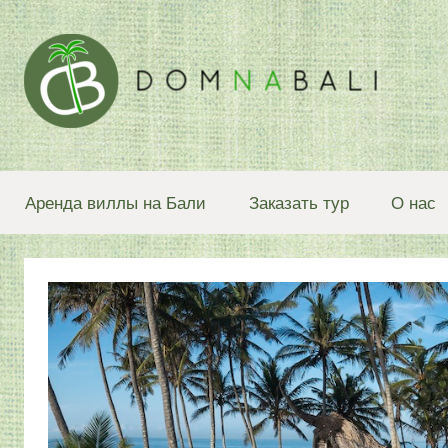
Перейти
к
содержимому
Блог
Аренда виллы на Бали
Заказать тур
О нас
о
Бали