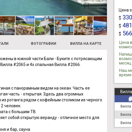
Цена з
33
$
48
$
56
$
Цена в
ТАЛИ
ФОТОГРАФИИ
ВИЛЛА НА КАРТЕ
комисс
Напиши
ожены в южной части Бали - Буките с потрясающим
возмож
месяц 
 Вилла #2065 и 4х спальная Вилла #2066.
Наш м
время 
тиная с панорамным видом на океан. Часть ее
Вилла
гая часть - открытая. Здесь два огромных
я из ротанга рядом с кофейным столиком из черного
12 человек.
Вилла
ата с большим ТВ.
Вилла
яет собой открытую веранду - отличное место для
Вилла
я и бар, сауна.