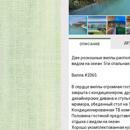
ДЕ
ОПИСАНИЕ
Две роскошные виллы распол
видом на океан: 5ти спальная
Вилла #2065:
В сердце виллы огромная гос
закрыта с кондиционером, дру
дизайнерских дивана и стуль
мрамора, обеденный стол на 
Кондиционированная ТВ комн
Половина гостиной представл
отдыха с видом на океан.
Хорошо укомплектованная кухн