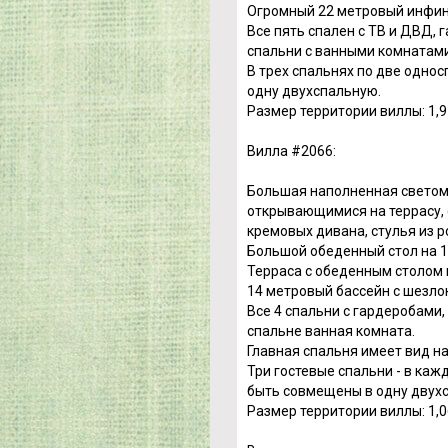
Огромный 22 метровый инфини
Все пять спален с ТВ и ДВД,
спальни с ванными комнатами,
В трех спальнях по две одно
одну двухспальную.
Размер территории виллы: 1,91
Вилла #2066:
Большая наполненная светом
открывающимися на террасу, с
кремовых дивана, стулья из 
Большой обеденный стол на 1
Терраса с обеденным столом 
14 метровый бассейн с шезло
Все 4 спальни с гардеробами
спальне ванная комната.
Главная спальня имеет вид на
Три гостевые спальни - в каж
быть совмещены в одну двух
Размер территории виллы: 1,06