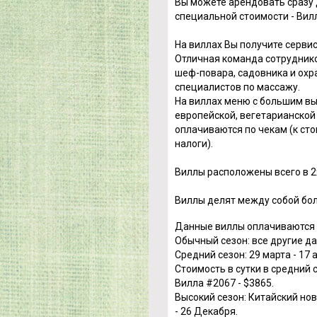
Вы можете арендовать сразу 
специальной стоимости - Вил
На виллах Вы получите серви
Отличная команда сотруднико
шеф-повара, садовника и охр
специалистов по массажу.
На виллах меню с большим вы
европейской, вегетарианской 
оплачиваются по чекам (к сто
налоги).
Виллы расположены всего в 2
Виллы делят между собой бо
Данные виллы оплачиваются п
Обычный сезон: все другие да
Средний сезон: 29 марта - 17 а
Стоимость в сутки в средний с
Вилла #2067 - $3865.
Высокий сезон: Китайский нов
- 26 Декабря.