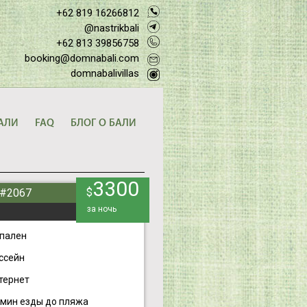
+62 819 16266812
@nastrikbali
+62 813 39856758
booking@domnabali.com
domnabalivillas
АЛИ
FAQ
БЛОГ О БАЛИ
3300
$
 #2067
за ночь
спален
ссейн
тернет
 мин езды до пляжа