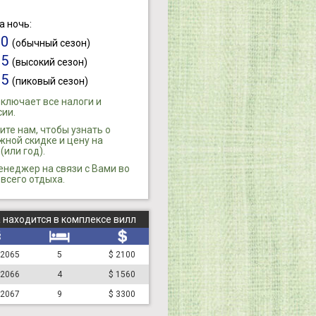
а ночь:
00
(обычный сезон)
15
(высокий сезон)
65
(пиковый сезон)
ключает все налоги и
ии.
те нам, чтобы узнать о
ной скидке и цену на
(или год).
енеджер на связи с Вами во
всего отдыха.
 находится в комплексе вилл
 2065
5
$ 2100
 2066
4
$ 1560
 2067
9
$ 3300