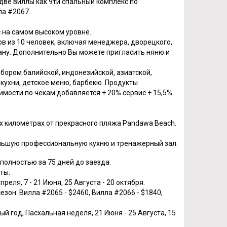
две виллы как 9ти спальный комплекс по
ла #2067.
с на самом высоком уровне.
в из 10 человек, включая менеджера, дворецкого,
ану. Дополнительно Вы можете пригласить няню и
бором балийской, индонезийской, азиатской,
кухни, детское меню, барбекю. Продукты
имости по чекам добавляется + 20% сервис + 15,5%
х километрах от прекрасного пляжа Pandawa Beach.
льшую профессиональную кухню и тренажерный зал.
олностью за 75 дней до заезда.
ты.
преля, 7 - 21 Июня, 25 Августа - 20 октября.
езон: Вилла #2065 - $2460, Вилла #2066 - $1840,
ый год, Пасхальная неделя, 21 Июня - 25 Августа, 15