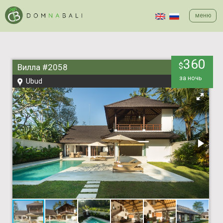
меню
360
$
Вилла #2058
за ночь
Ubud