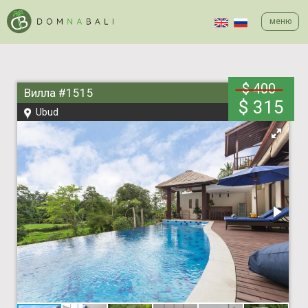
меню
$ 400
Вилла #1515
$ 315
Ubud