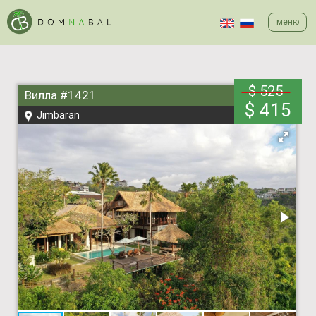
меню
$ 525
Вилла #1421
$ 415
Jimbaran